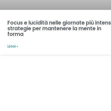
Focus e lucidità nelle giornate più intens
strategie per mantenere la mente in
forma
LEGGI »
Su di noi
Mc STONE Italia srl
è un’azienda nutraceutica che nasce