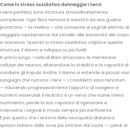
Come lo stress ossidativo danneggia i nervi
I nervi periferici sono strutture straordinariamente
complesse. Ogni fibra nervosa è rivestita da una guaina
protettiva — la mielina — che consente ai segnali elettrici di
viaggiare rapidamente dal cervello alle estremità del corpo
e viceversa. Quando lo stress ossidativo colpisce queste
strutture, il danno si sviluppa su più livelli.
In primo luogo, i radicali liberi attaccano le membrane
cellulari dei neuroni, alterandone la stabilità e la capacità di
condurre gli impulsi. Inoltre, il danno si estende ai piccoli vasi
sanguigni che nutrono i nervi — i cosiddetti vasa nervorum
— riducendo progressivamente l’apporto di ossigeno e
nutrienti essenziali. Il risultato è un nervo che riceve meno
nutrimento, perde la sua capacità di rigenerarsi e
trasmette i segnali in modo sempre più inefficiente.
È per questo che i sintomi della neuropatia diabetica
spesso iniziano dalle zone più lontane dal cuore — i piedi, le