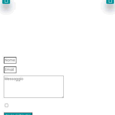
Viale Risorgimento, 111
91021 – C.bello di Mazara (TP)
P.I.
02354660819
Privacy Policy
Cookie Policy
Per qualsiasi Info
Accetto termini e condizioni e l'informativa sulla privacy