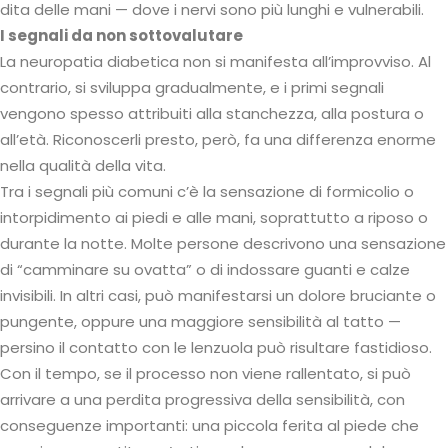
dita delle mani — dove i nervi sono più lunghi e vulnerabili.
I segnali da non sottovalutare
La neuropatia diabetica non si manifesta all’improvviso. Al
contrario, si sviluppa gradualmente, e i primi segnali
vengono spesso attribuiti alla stanchezza, alla postura o
all’età. Riconoscerli presto, però, fa una differenza enorme
nella qualità della vita.
Tra i segnali più comuni c’è la sensazione di formicolio o
intorpidimento ai piedi e alle mani, soprattutto a riposo o
durante la notte. Molte persone descrivono una sensazione
di “camminare su ovatta” o di indossare guanti e calze
invisibili. In altri casi, può manifestarsi un dolore bruciante o
pungente, oppure una maggiore sensibilità al tatto —
persino il contatto con le lenzuola può risultare fastidioso.
Con il tempo, se il processo non viene rallentato, si può
arrivare a una perdita progressiva della sensibilità, con
conseguenze importanti: una piccola ferita al piede che