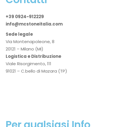
+39 0924-912229
info@mcstoneitalia.com
Sede legale
Via Montenapoleone, 8
20121 – Milano (MI)
Logistica e Distribuzione
Viale Risorgimento, 111
91021 – C.bello di Mazara (TP)
P.I.
02354660819
Privacy Policy
Cookie Policy
Per qualsiasi Info