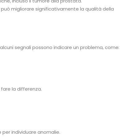
iche, incluso il tumore alla prostata.
 può migliorare significativamente la qualità della
ia, alcuni segnali possono indicare un problema, come:
fare la differenza.
e per individuare anomalie.