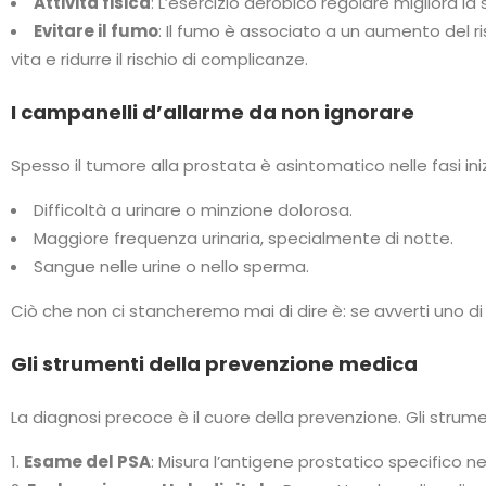
Attività fisica
: L’esercizio aerobico regolare migliora la 
Evitare il fumo
: Il fumo è associato a un aumento del ri
vita e ridurre il rischio di complicanze.
I campanelli d’allarme da non ignorare
Spesso il tumore alla prostata è asintomatico nelle fasi iniz
Difficoltà a urinare o minzione dolorosa.
Maggiore frequenza urinaria, specialmente di notte.
Sangue nelle urine o nello sperma.
Ciò che non ci stancheremo mai di dire è: se avverti uno di 
Gli strumenti della prevenzione medica
La diagnosi precoce è il cuore della prevenzione. Gli strumen
Esame del PSA
: Misura l’antigene prostatico specifico n