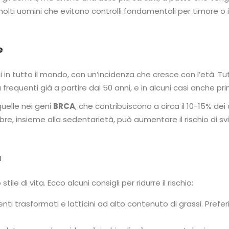
lti uomini che evitano controlli fondamentali per timore o
e
ni in tutto il mondo, con un’incidenza che cresce con l’età.
frequenti già a partire dai 50 anni, e in alcuni casi anche pr
quelle nei geni
BRCA
, che contribuiscono a circa il 10-15% dei 
ibre, insieme alla sedentarietà, può aumentare il rischio di 
.
a
ile di vita. Ecco alcuni consigli per ridurre il rischio:
enti trasformati e latticini ad alto contenuto di grassi. Preferi