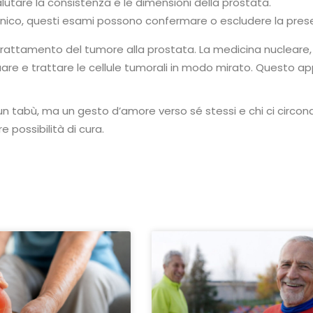
lutare la consistenza e le dimensioni della prostata.
clinico, questi esami possono confermare o escludere la pres
l trattamento del tumore alla prostata. La medicina nucleare
uare e trattare le cellule tumorali in modo mirato. Questo a
 tabù, ma un gesto d’amore verso sé stessi e chi ci circonda
 possibilità di cura.