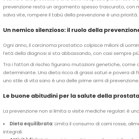
prevenzione resta un argomento spesso trascurato, con mo
salva vite, rompere il tabù della prevenzione è una priorità.
Un nemico silenzioso: il ruolo della prevenzion
Ogni anno, il carcinoma prostatico colpisce milioni di uomi
l’età della diagnosi si sta abbassando, con casi sempre più 
Tra i fattori di rischio figurano mutazioni genetiche, come 
determinante. Una dieta ricca di grassi saturi e povera di f
uno stile di vita sano è una delle prime armi di prevenzione
Le buone abitudini per la salute della prostat
La prevenzione non si limita a visite mediche regolari: è uno st
Dieta equilibrata
: Limita il consumo di carni rosse, alim
integrali.