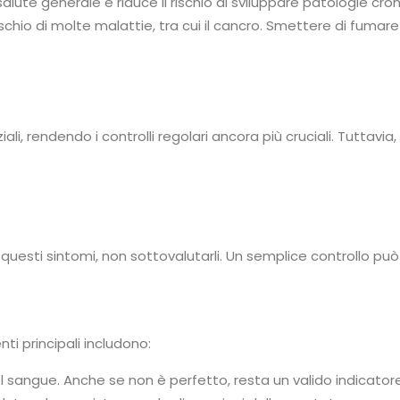
salute generale e riduce il rischio di sviluppare patologie cron
schio di molte malattie, tra cui il cancro. Smettere di fumare
iali, rendendo i controlli regolari ancora più cruciali. Tuttav
questi sintomi, non sottovalutarli. Un semplice controllo può 
ti principali includono:
el sangue. Anche se non è perfetto, resta un valido indicator