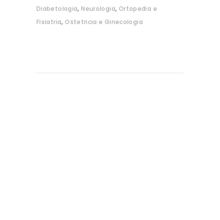
,
,
Diabetologia
Neurologia
Ortopedia e
,
Fisiatria
Ostetricia e Ginecologia
Su di noi