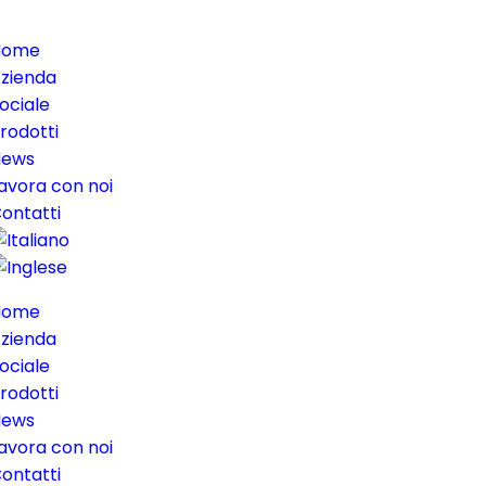
Home
zienda
ociale
rodotti
News
avora con noi
ontatti
Home
zienda
ociale
rodotti
News
avora con noi
ontatti