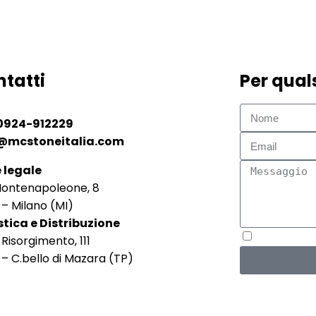
tatti
Per quals
0924-912229
@mcstoneitalia.com
 legale
Montenapoleone, 8
 – Milano (MI)
stica e Distribuzione
 Risorgimento, 111
Accetto termini 
 – C.bello di Mazara (TP)
2354660819