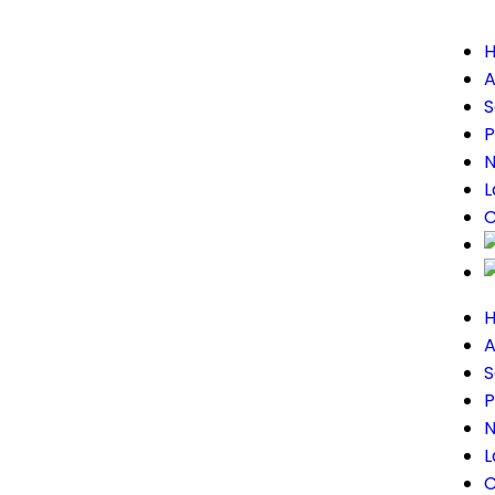
A
S
P
L
C
A
S
P
L
C