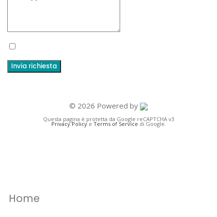
Accetto termini e condizioni e l'informativa sulla privacy
Invia richiesta
© 2026 Powered by
Questa pagina è protetta da Google reCAPTCHA v3
Privacy Policy
e
Terms of Service
di Google.
Home