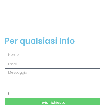
P.I.
02354660819
Privacy Policy
Cookie Policy
Per qualsiasi Info
Accetto termini e condizioni e l'informativa sulla privacy
Invia richiesta